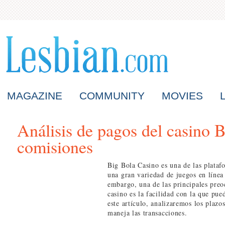
MAGAZINE
COMMUNITY
MOVIES
Análisis de pagos del casino B
comisiones
Big Bola Casino es una de las plata
una gran variedad de juegos en línea
embargo, una de las principales preo
casino es la facilidad con la que pue
este artículo, analizaremos los plazo
maneja las transacciones.