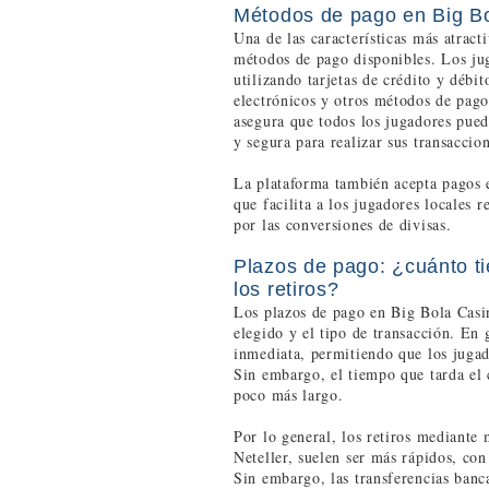
Métodos de pago en Big B
Una de las características más atract
métodos de pago disponibles. Los jug
utilizando tarjetas de crédito y débi
electrónicos y otros métodos de pag
asegura que todos los jugadores pue
y segura para realizar sus transaccio
La plataforma también acepta pagos 
que facilita a los jugadores locales r
por las conversiones de divisas.
Plazos de pago: ¿cuánto t
los retiros?
Los plazos de pago en Big Bola Casi
elegido y el tipo de transacción. En 
inmediata, permitiendo que los jugad
Sin embargo, el tiempo que tarda el 
poco más largo.
Por lo general, los retiros mediante
Neteller, suelen ser más rápidos, co
Sin embargo, las transferencias banc