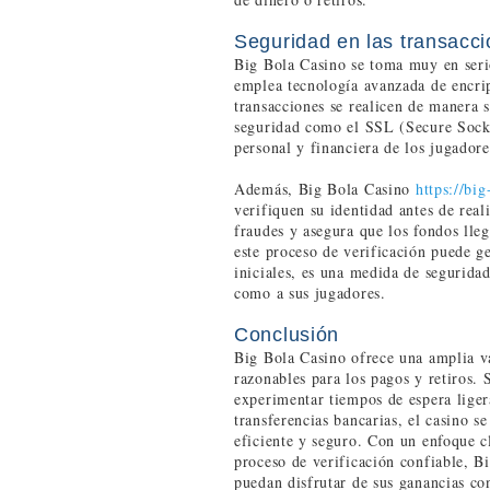
Seguridad en las transacc
Big Bola Casino se toma muy en serio
emplea tecnología avanzada de encrip
transacciones se realicen de manera s
seguridad como el SSL (Secure Socke
personal y financiera de los jugadore
Además, Big Bola Casino
https://bi
verifiquen su identidad antes de real
fraudes y asegura que los fondos lle
este proceso de verificación puede ge
iniciales, es una medida de seguridad
como a sus jugadores.
Conclusión
Big Bola Casino ofrece una amplia v
razonables para los pagos y retiros.
experimentar tiempos de espera liger
transferencias bancarias, el casino s
eficiente y seguro. Con un enfoque cl
proceso de verificación confiable, B
puedan disfrutar de sus ganancias co