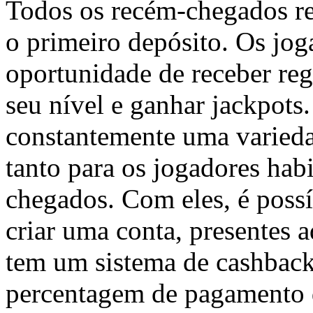
Todos os recém-chegados 
o primeiro depósito. Os jo
oportunidade de receber reg
seu nível e ganhar jackpots
constantemente uma varieda
tanto para os jogadores hab
chegados. Com eles, é poss
criar uma conta, presentes a
tem um sistema de cashback 
percentagem de pagamento 