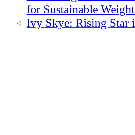
for Sustainable Weigh
Ivy Skye: Rising Star 