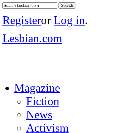
Search
Register
or
Log in
.
Lesbian.com
Magazine
Fiction
News
Activism