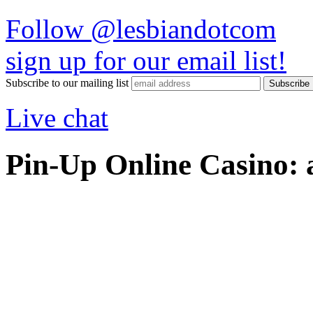
Follow @lesbiandotcom
sign up for our email list!
Subscribe to our mailing list
Live chat
Pin-Up Online Casino: a