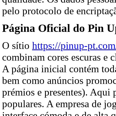
pelo protocolo de encripta
Página Oficial do Pin U
O sítio
https://pinup-pt.com
combinam cores escuras e cl
A página inicial contém toda
bem como anúncios promoci
prémios e presentes). Aqui 
populares. A empresa de jog
interface cómoda e de alta 