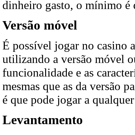
dinheiro gasto, o mínimo é
Versão móvel
É possível jogar no casino 
utilizando a versão móvel ou
funcionalidade e as caracter
mesmas que as da versão pa
é que pode jogar a qualquer
Levantamento